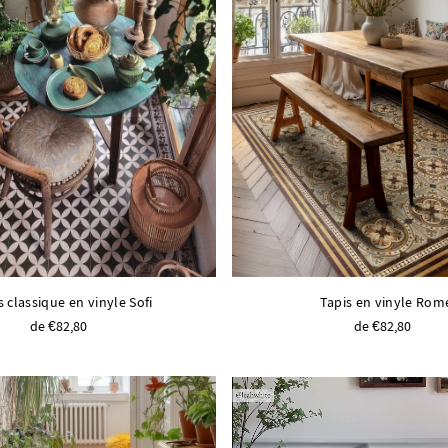
s classique en vinyle Sofi
Tapis en vinyle Rom
de €82,80
de €82,80