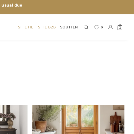
n usual due
SITE HE
SITE B2B
SOUTIEN
0
0