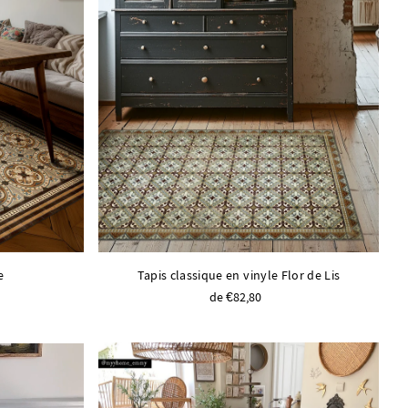
e
Tapis classique en vinyle Flor de Lis
de €82,80