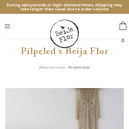
During sale periods or high-demand times, shipping may
take longer than usual due to order volume
0
Pilpeled x Beija Flor
Découvrez notre ...
En savoir plus