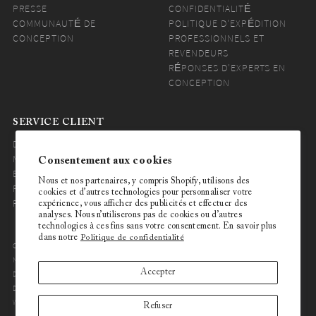
PRESSE
CONFIDENTIALITÉ
COMMUNAUTÉ DE
POLITIQUE D'EXPÉDITION
CONCEPTION
PROFESSIONNELS ET
REVENDEURS
RÉPONSES D'EXPERTS EN
CONCEPTION
SERVICE CLIENT
DES PRODUITS
DESIGN PERSONALISÉ
MANIPULATION ET
PROBLÈMES TECHNIQUES
Consentement aux cookies
ENTRETIEN
COMMANDE
Nous et nos partenaires, y compris Shopify, utilisons des
RÉDUCTIONS ET BONS DE
EXPÉDITION & RETOURS
cookies et d’autres technologies pour personnaliser votre
RÉDUCTION
expérience, vous afficher des publicités et effectuer des
analyses. Nous n’utiliserons pas de cookies ou d’autres
technologies à ces fins sans votre consentement. En savoir plus
dans notre
Politique de confidentialité
COPYRIGHT 2026 BEIJA FLOR WORLD ALL RIGHTS RESERVED.
NO PART OF THIS CATALOG AND/OR COLLECTIONS AND/OR
Accepter
DESIGNS, MAY BE COPIED, RETRANSMITTED, REPORTED,
DUPLICATED, OR OTHERWISE USED WITHOUT THE PRIOR
WRITTEN CONSENT OF THE CREATIVE.
Refuser